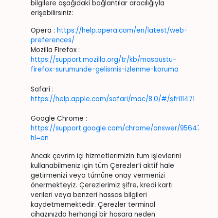
bilgilere aşağıdaki bağlantılar aracılığıyla
erişebilirsiniz:
Opera :
https://help.opera.com/en/latest/web-
preferences/
Mozilla Firefox :
https://support.mozilla.org/tr/kb/masaustu-
firefox-surumunde-gelismis-izlenme-koruma
Safari :
https://help.apple.com/safari/mac/8.0/#/sfri11471
Google Chrome :
https://support.google.com/chrome/answer/95647?
hl=en
Ancak çevrim içi hizmetlerimizin tüm işlevlerini
kullanabilmeniz için tüm Çerezler’i aktif hale
getirmenizi veya tümüne onay vermenizi
önermekteyiz. Çerezlerimiz şifre, kredi kartı
verileri veya benzeri hassas bilgileri
kaydetmemektedir. Çerezler terminal
cihazınızda herhangi bir hasara neden