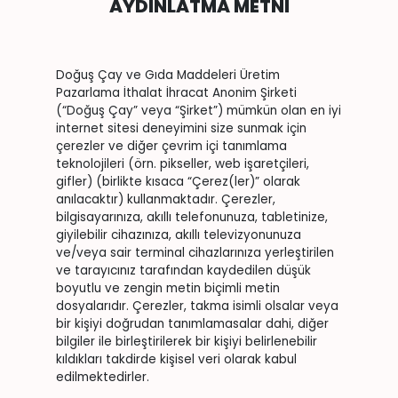
AYDINLATMA METNİ
Doğuş Çay ve Gıda Maddeleri Üretim
Pazarlama İthalat İhracat Anonim Şirketi
(“Doğuş Çay” veya “Şirket”) mümkün olan en iyi
internet sitesi deneyimini size sunmak için
çerezler ve diğer çevrim içi tanımlama
teknolojileri (örn. pikseller, web işaretçileri,
gifler) (birlikte kısaca “Çerez(ler)” olarak
anılacaktır) kullanmaktadır. Çerezler,
bilgisayarınıza, akıllı telefonunuza, tabletinize,
giyilebilir cihazınıza, akıllı televizyonunuza
ve/veya sair terminal cihazlarınıza yerleştirilen
ve tarayıcınız tarafından kaydedilen düşük
boyutlu ve zengin metin biçimli metin
dosyalarıdır. Çerezler, takma isimli olsalar veya
bir kişiyi doğrudan tanımlamasalar dahi, diğer
bilgiler ile birleştirilerek bir kişiyi belirlenebilir
kıldıkları takdirde kişisel veri olarak kabul
edilmektedirler.