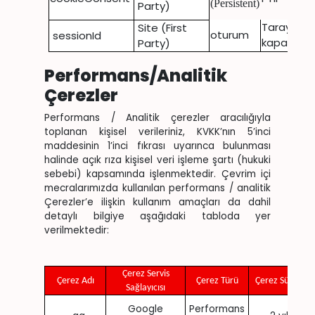
(Persistent)
Party)
Tarayıcı
Site (First
oturum
sessionId
kapanınc
Party)
Performans/Analitik
Çerezler
Performans / Analitik çerezler aracılığıyla
toplanan kişisel verileriniz, KVKK’nın 5’inci
maddesinin 1’inci fıkrası uyarınca bulunması
halinde açık rıza kişisel veri işleme şartı (hukuki
sebebi) kapsamında işlenmektedir. Çevrim içi
mecralarımızda kullanılan performans / analitik
Çerezler’e ilişkin kullanım amaçları da dahil
detaylı bilgiye aşağıdaki tabloda yer
verilmektedir:
Çerez Servis
Çerez Adı
Çerez Türü
Çerez Süresi
Sağlayıcısı
Google
Performans