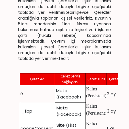
kullanılan işlevsel Çerezler’e ilişkin kullanım
amaçları da dahil detaylı bilgiye aşağıdaki
tabloda yer verilmektedir:İşlevsel Çerezler
aracılığıyla toplanan kişisel verileriniz, KVKK’nın
5’inci maddesinin 1’inci fıkrası uyarınca
bulunması halinde açık rıza kişisel veri işleme
şartı (hukuki sebebi) kapsamında
işlenmektedir. Çevrim içi mecralarımızda
kullanılan işlevsel Çerezler’e ilişkin kullanım
amaçları da dahil detaylı bilgiye aşağıdaki
tabloda yer verilmektedir:
Çerez Servis
Çerez Adı
Çerez Türü
Çerez Süresi
Sağlayıcısı
Kalıcı
Meta
fr
3 ay
(Persistent)
(Facebook)
Kalıcı
Meta
_fbp
3 ay
(Persistent)
(Facebook)
Kalıcı
Site (First
cookieConsent
1 Yıl