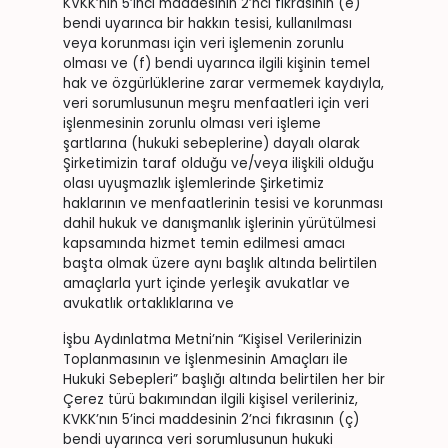
KVKK’nın 5’inci maddesinin 2’nci fıkrasının (e)
bendi uyarınca bir hakkın tesisi, kullanılması
veya korunması için veri işlemenin zorunlu
olması ve (f) bendi uyarınca ilgili kişinin temel
hak ve özgürlüklerine zarar vermemek kaydıyla,
veri sorumlusunun meşru menfaatleri için veri
işlenmesinin zorunlu olması veri işleme
şartlarına (hukuki sebeplerine) dayalı olarak
Şirketimizin taraf olduğu ve/veya ilişkili olduğu
olası uyuşmazlık işlemlerinde Şirketimiz
haklarının ve menfaatlerinin tesisi ve korunması
dahil hukuk ve danışmanlık işlerinin yürütülmesi
kapsamında hizmet temin edilmesi amacı
başta olmak üzere aynı başlık altında belirtilen
amaçlarla yurt içinde yerleşik avukatlar ve
avukatlık ortaklıklarına ve
İşbu Aydınlatma Metni’nin “Kişisel Verilerinizin
Toplanmasının ve İşlenmesinin Amaçları ile
Hukuki Sebepleri” başlığı altında belirtilen her bir
Çerez türü bakımından ilgili kişisel verileriniz,
KVKK’nın 5’inci maddesinin 2’nci fıkrasının (ç)
bendi uyarınca veri sorumlusunun hukuki