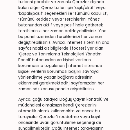
türlerini görebilir ve zorunlu Çerezler dışında
kalan diğer Çerez türleri için ‘açık/aktif’ veya
‘kapalı/pasif’ seçenekleri ile ‘Tümünü Kabul Et’,
‘Tümünü Reddet’ veya ‘Tercihlerimi Yönet’
butonundan aktif veya pasif hale getirerek
tercihlerinizi her zaman belirleyebilirsiniz. Yine
bu panel üzerinden tercihlerinizi her zaman
değiştirebilirsiniz. Ayrıca, internet sitemizin ana
sayfasındaki alt bilgilerde (footer) yer alan
‘Çerez ve Tanımlama Teknolojileri Yönetim
Paneli’ butonundan ve kişisel verilerin
korunmasına özgülenen [İnternet sitesinde
kişisel verilerin korunması başlıklı sayfaya
yönlendirme yapan bağlantı adresinin
eklenmesi gerekmektedir] sayfamızdan her
zaman söz konusu panele erişebilirsiniz.
Ayrıca, çoğu tarayıcı Doğuş Çay’ın kontrolü ve
müdahalesi olmaksızın kendi Çerezler’ini
otomatik olarak kullanmakta ve ancak bu
tarayıcılar Çerezler’i reddetme veya kayıt
öncesinde uyarı görüntüleme seçeneği de
sunabilmektedir. Çoğu internet tarayıcısının