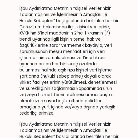
İşbu Aydınlatma Metni’nin “Kişisel Verilerinizin
Toplanmasının ve İşlenmesinin Amaçları ile
Hukuki Sebepleri” başlığı altında belirtilen her bir
Çerez türü bakımından ilgili kişisel verileriniz,
KVKK’nın 5’inci maddesinin 2’nci fıkrasının (f)
bendi uyarınca ilgili kişinin temel hak ve
özgürlüklerine zarar vermemek kaydıyla, veri
sorumlusunun meşru menfaatleri için veri
işlenmesinin zorunlu olması ve 1’inci fıkrası
uyarınca anılan her bir süreç özelinde
bulunması halinde açık rıza kişisel veri işleme
şartlarına (hukuki sebeplerine) dayalı olarak
Şirket faaliyetlerinin yürütülmesi, denetlenmesi
ve sürekliliğinin sağlanması kapsamında ürün
ve/veya hizmet temin edilmesi amacı başta
olmak üzere aynı başlık altında belirtilen
amaçlarla yurt içinde ve/veya dışında yerleşik
tedarikçilerimize,
İşbu Aydınlatma Metni’nin “Kişisel Verilerinizin
Toplanmasının ve İşlenmesinin Amaçları ile
Hukuki Sebepleri” başlığı altında belirtilen her bir