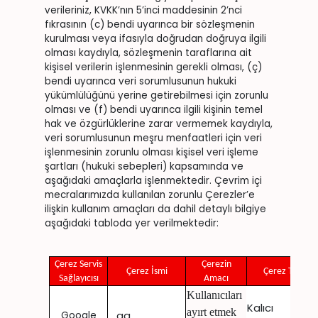
verileriniz, KVKK’nın 5’inci maddesinin 2’nci
fıkrasının (c) bendi uyarınca bir sözleşmenin
kurulması veya ifasıyla doğrudan doğruya ilgili
olması kaydıyla, sözleşmenin taraflarına ait
kişisel verilerin işlenmesinin gerekli olması, (ç)
bendi uyarınca veri sorumlusunun hukuki
yükümlülüğünü yerine getirebilmesi için zorunlu
olması ve (f) bendi uyarınca ilgili kişinin temel
hak ve özgürlüklerine zarar vermemek kaydıyla,
veri sorumlusunun meşru menfaatleri için veri
işlenmesinin zorunlu olması kişisel veri işleme
şartları (hukuki sebepleri) kapsamında ve
aşağıdaki amaçlarla işlenmektedir. Çevrim içi
mecralarımızda kullanılan zorunlu Çerezler’e
ilişkin kullanım amaçları da dahil detaylı bilgiye
aşağıdaki tabloda yer verilmektedir:
Çerez Servis
Çerezin
Çerez İsmi
Çerez Tipi
Sağlayıcısı
Amacı
Kullanıcıları
Kalıcı
ayırt etmek
_ga
Google