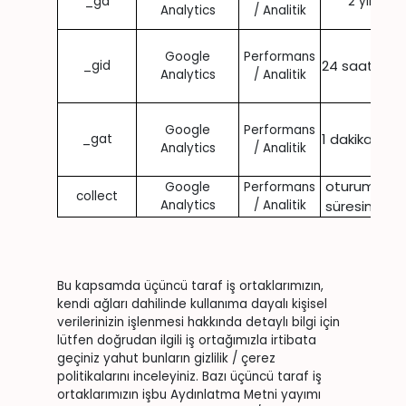
_ga
2 yıl
Analytics
/ Analitik
Google
Performans
24 saat
_gid
Analytics
/ Analitik
Google
Performans
1 dakika
_gat
Analytics
/ Analitik
oturum
Google
Performans
collect
Analytics
/ Analitik
süresince
Bu kapsamda üçüncü taraf iş ortaklarımızın,
kendi ağları dahilinde kullanıma dayalı kişisel
verilerinizin işlenmesi hakkında detaylı bilgi için
lütfen doğrudan ilgili iş ortağımızla irtibata
geçiniz yahut bunların gizlilik / çerez
politikalarını inceleyiniz. Bazı üçüncü taraf iş
ortaklarımızın işbu Aydınlatma Metni yayımı