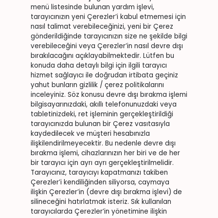
menü listesinde bulunan yardım işlevi,
tarayıcınızın yeni Çerezler’i kabul etmemesi için
nasıl talimat verebileceğinizi, yeni bir Çerez
gönderildiğinde tarayıcınızın size ne şekilde bilgi
verebileceğini veya Çerezler’in nasıl devre dışı
bırakılacağını açıklayabilmektedir. Lütfen bu
konuda daha detaylı bilgi için ilgili tarayıcı
hizmet sağlayıcı ile doğrudan irtibata geçiniz
yahut bunların gizlilik / çerez politikalarını
inceleyiniz. Söz konusu devre dışı bırakma işlemi
bilgisayarınızdaki, akıllı telefonunuzdaki veya
tabletinizdeki, ret işleminin gerçekleştirildiği
tarayıcınızda bulunan bir Çerez vasıtasıyla
kaydedilecek ve müşteri hesabınızla
ilişkilendirilmeyecektir. Bu nedenle devre dışı
bırakma işlemi, cihazlarınızın her biri ve de her
bir tarayıcı için ayrı ayrı gerçekleştirilmelidir.
Tarayıcınız, tarayıcıyı kapatmanızı takiben
Çerezler’i kendiliğinden siliyorsa, caymaya
ilişkin Çerezler’in (devre dışı bırakma işlevi) de
silineceğini hatırlatmak isteriz. Sık kullanılan
tarayıcılarda Çerezler’in yönetimine ilişkin