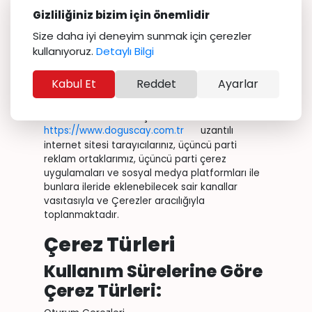
Kişisel Verilerinizin
Gizliliğiniz bizim için önemlidir
Size daha iyi deneyim sunmak için çerezler
Toplanma
kullanıyoruz.
Detaylı Bilgi
Yöntemleri
Kabul Et
Reddet
Ayarlar
Kişisel verileriniz, Şirketimiz tarafından
tamamen veya kısmen otomatik yollarla,
elektronik ortamdan Şirketimizin
https://www.doguscay.com.tr
uzantılı
internet sitesi tarayıcılarınız, üçüncü parti
reklam ortaklarımız, üçüncü parti çerez
uygulamaları ve sosyal medya platformları ile
bunlara ileride eklenebilecek sair kanallar
vasıtasıyla ve Çerezler aracılığıyla
toplanmaktadır.
Çerez Türleri
Kullanım Sürelerine Göre
Çerez Türleri: