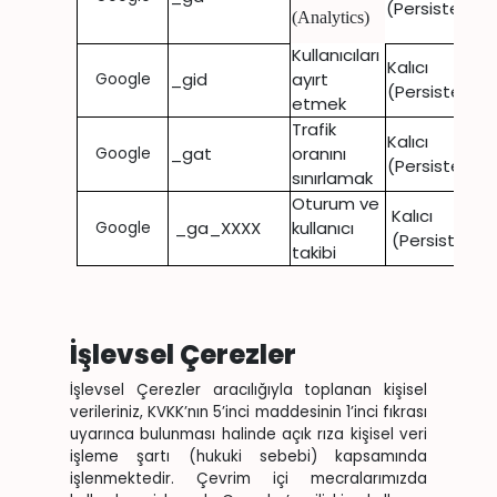
(Persistent)
(Analytics)
Kullanıcıları
Kalıcı
_gid
ayırt
Google
(Persistent)
etmek
Trafik
Kalıcı
_gat
oranını
Google
(Persistent)
sınırlamak
Oturum ve
Kalıcı
_ga_XXXX
kullanıcı
Google
(Persistent)
takibi
İşlevsel Çerezler
İşlevsel Çerezler aracılığıyla toplanan kişisel
verileriniz, KVKK’nın 5’inci maddesinin 1’inci fıkrası
uyarınca bulunması halinde açık rıza kişisel veri
işleme şartı (hukuki sebebi) kapsamında
işlenmektedir. Çevrim içi mecralarımızda